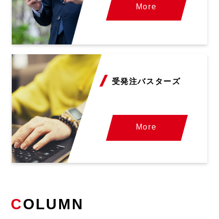
More
受発注バスターズ
More
C
OLUMN