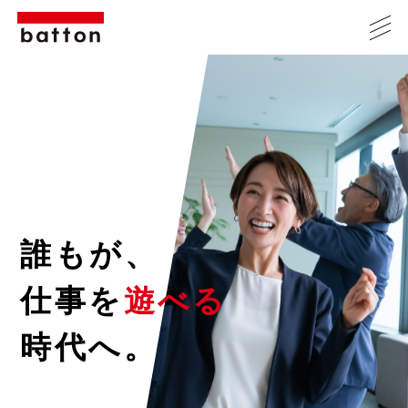
誰もが、
仕事を
遊べる
時代へ。